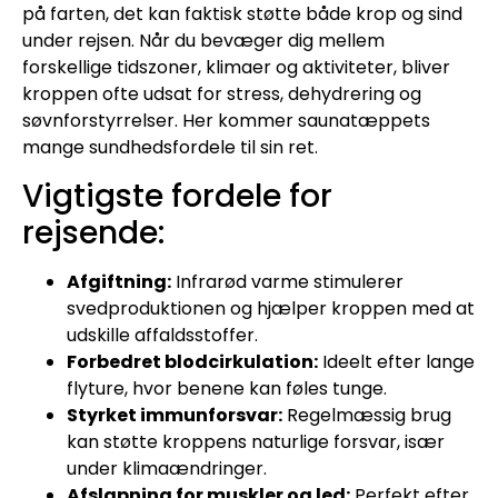
på farten, det kan faktisk støtte både krop og sind
under rejsen. Når du bevæger dig mellem
forskellige tidszoner, klimaer og aktiviteter, bliver
kroppen ofte udsat for stress, dehydrering og
søvnforstyrrelser. Her kommer saunatæppets
mange sundhedsfordele til sin ret.
Vigtigste fordele for
rejsende:
Afgiftning:
Infrarød varme stimulerer
svedproduktionen og hjælper kroppen med at
udskille affaldsstoffer.
Forbedret blodcirkulation:
Ideelt efter lange
flyture, hvor benene kan føles tunge.
Styrket immunforsvar:
Regelmæssig brug
kan støtte kroppens naturlige forsvar, især
under klimaændringer.
Afslapning for muskler og led:
Perfekt efter