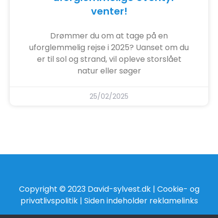
venter!
Drømmer du om at tage på en
uforglemmelig rejse i 2025? Uanset om du
er til sol og strand, vil opleve storslået
natur eller søger
25/02/2025
Copyright © 2023 David-sylvest.dk |
Cookie- og
privatlivspolitik
| Siden indeholder reklamelinks