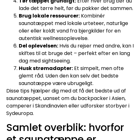
Tør tæppet grundigt:
Efter hver brug bør du
lade det tørre helt, før du pakker det sammen.
Brug lokale ressourcer:
Kombinér
saunatæppet med lokale urteteer, naturlige
olier eller koldt vand fra bjergkilder for en
autentisk wellnessoplevelse.
Del oplevelsen:
Hvis du rejser med andre, kan I
skiftes til at bruge det – perfekt efter en lang
dag med sightseeing.
Husk strømadapter:
Et simpelt, men ofte
glemt råd. Uden den kan selv det bedste
saunatæppe være ubrugeligt.
Disse tips hjælper dig med at få det bedste ud af
saunatæppet, uanset om du backpacker i Asien,
camperer i Skandinavien eller udforsker storbyer i
Sydeuropa.
Samlet overblik: hvorfor
et saunatæppe er