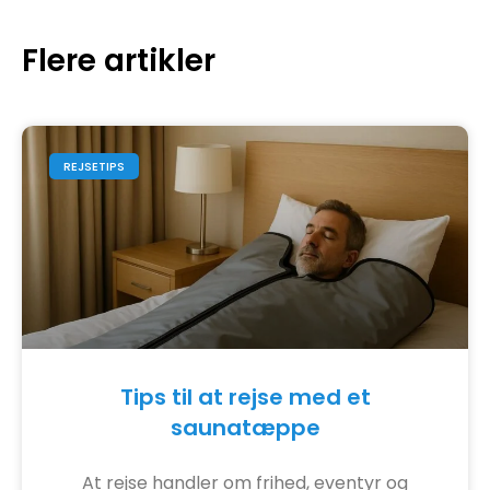
Flere artikler
REJSETIPS
Tips til at rejse med et
saunatæppe
At rejse handler om frihed, eventyr og