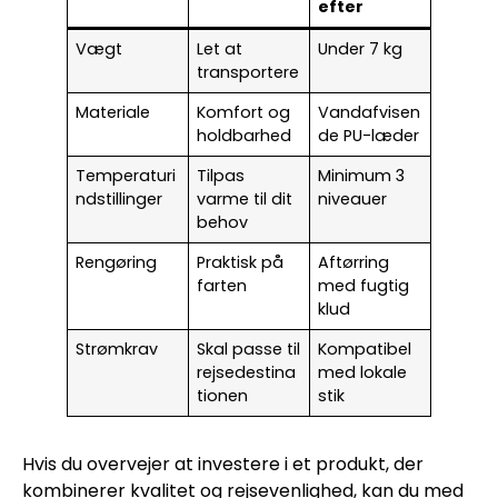
efter
Vægt
Let at
Under 7 kg
transportere
Materiale
Komfort og
Vandafvisen
holdbarhed
de PU-læder
Temperaturi
Tilpas
Minimum 3
ndstillinger
varme til dit
niveauer
behov
Rengøring
Praktisk på
Aftørring
farten
med fugtig
klud
Strømkrav
Skal passe til
Kompatibel
rejsedestina
med lokale
tionen
stik
Hvis du overvejer at investere i et produkt, der
kombinerer kvalitet og rejsevenlighed, kan du med