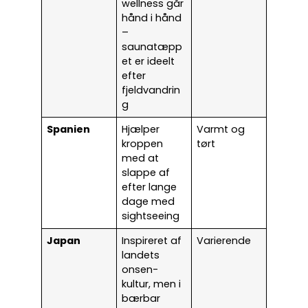
wellness går
hånd i hånd
–
saunatæpp
et er ideelt
efter
fjeldvandrin
g
Spanien
Hjælper
Varmt og
kroppen
tørt
med at
slappe af
efter lange
dage med
sightseeing
Japan
Inspireret af
Varierende
landets
onsen-
kultur, men i
bærbar